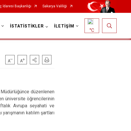
ç İdaresi Başkanlığı
Sakarya Valiliği
İSTATİSTİKLER
İLETİŞİM
°C
esi Müdürlüğünce düzenlenen
 üniversite öğrencilerinin
aftalık Avrupa seyahati ve
yarışmanın katılım şartları