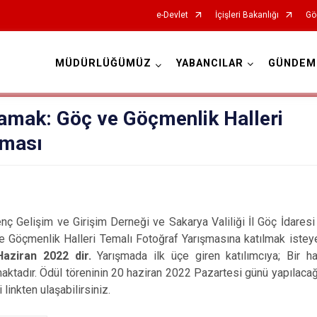
e-Devlet
İçişleri Bakanlığı
Gö
MÜDÜRLÜĞÜMÜZ
YABANCILAR
GÜNDEM
İl Göç İdaresi Müdürlükleri
amak: Göç ve Göçmenlik Halleri
şması
enç Gelişim ve Girişim Derneği ve Sakarya Valiliği İl Göç İdar
 Göçmenlik Halleri Temalı Fotoğraf Yarışmasına katılmak isteyen
aziran 2022 dir.
Yarışmada ilk üçe giren katılımcıya; Bir h
tadır. Ödül töreninin 20 haziran 2022 Pazartesi günü yapılacağı 
 linkten ulaşabilirsiniz.