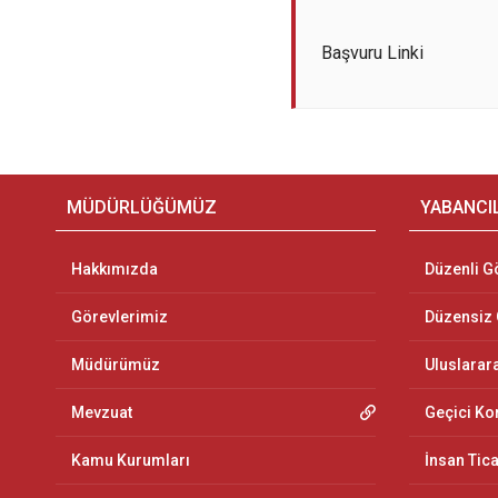
Başvuru Linki
MÜDÜRLÜĞÜMÜZ
YABANCI
Hakkımızda
Düzenli G
Görevlerimiz
Düzensiz
Müdürümüz
Uluslarar
Mevzuat
Geçici K
Kamu Kurumları
İnsan Tic