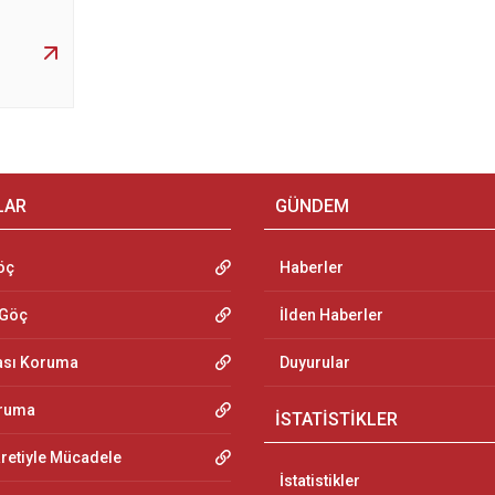
LAR
GÜNDEM
öç
Haberler
 Göç
İlden Haberler
ası Koruma
Duyurular
oruma
İSTATİSTİKLER
aretiyle Mücadele
İstatistikler